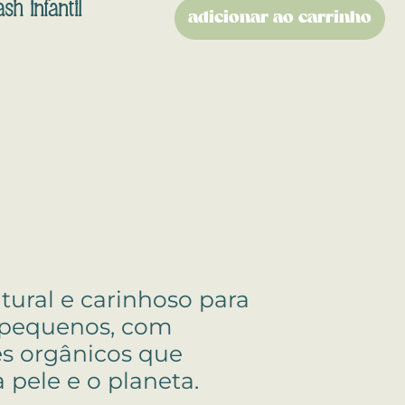
 infantil
adicionar ao carrinho
tural e carinhoso para
pequenos, com
es orgânicos que
 pele e o planeta.