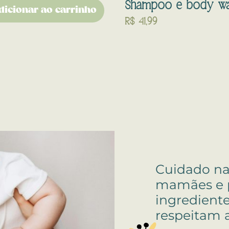
Shampoo e body wash
dicionar ao carrinho
R$
41,99
Cuidado na
mamães e 
ingredient
respeitam a